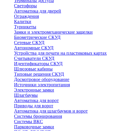
Терминалы доступа
Светофоры
Автоматика для дверей
Ограждения
Калитки
Турникеты
Замки и электромеханические защелки
Биометрические СКУД
Сетевые СКУД
Автономные СКУД
Устройства для печати на пластиковых картах
Считыватели СКУД
Идентификаторы СКУД
Шлюзовые кабины
Типовые решения СКУД
Досмотровое оборудование
Источники электропитания
Электронные замки
Шлагбаумы
Автоматика для ворот
Приводы для ворот
Автоматика для шлагбаумов и ворот
Системы бронирования
Системы ВКС
Парковочные замки