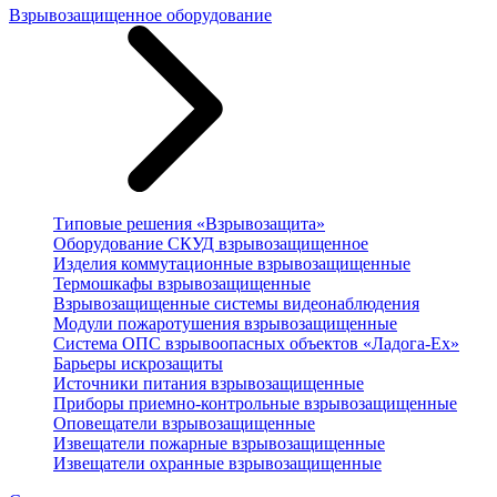
Взрывозащищенное оборудование
Типовые решения «Взрывозащита»
Оборудование СКУД взрывозащищенное
Изделия коммутационные взрывозащищенные
Термошкафы взрывозащищенные
Взрывозащищенные системы видеонаблюдения
Модули пожаротушения взрывозащищенные
Система ОПС взрывоопасных объектов «Ладога-Ex»
Барьеры искрозащиты
Источники питания взрывозащищенные
Приборы приемно-контрольные взрывозащищенные
Оповещатели взрывозащищенные
Извещатели пожарные взрывозащищенные
Извещатели охранные взрывозащищенные