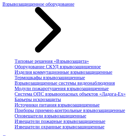
Взрывозащищенное оборудование
Типовые решения «Взрывозащита»
Оборудование СКУД взрывозащищенное
Изделия коммутационные взрывозащищенные
Термошкафы взрывозащищенные
Взрывозащищенные системы видеонаблюдения
Модули пожаротушения взрывозащищенные
Система ОПС взрывоопасных объектов «Ладога-Ex»
Барьеры искрозащиты
Источники питания взрывозащищенные
Приборы приемно-контрольные взрывозащищенные
Оповещатели взрывозащищенные
Извещатели пожарные взрывозащищенные
Извещатели охранные взрывозащищенные