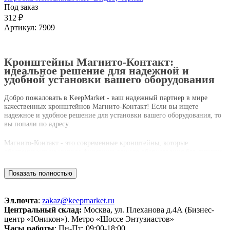
Под заказ
312 ₽
Артикул:
7909
Кронштейны Магнито-Контакт:
идеальное решение для надежной и
удобной установки вашего оборудования
Добро пожаловать в KeepMarket - ваш надежный партнер в мире
качественных кронштейнов Магнито-Контакт! Если вы ищете
надежное и удобное решение для установки вашего оборудования, то
вы попали по адресу.
Магнито-Контакт - это современные кронштейны, которые
обеспечивают надежную фиксацию вашего оборудования без лишних
усилий. Благодаря инновационной магнитной системе, установка
становится проще простого - просто прикрепите ваше оборудование к
Показать полностью
кронштейну и наслаждайтесь его надежной фиксацией.
Почему стоит выбрать кронштейны Магнито-Контакт от KeepMarket:
Эл.почта
:
zakaz@keepmarket.ru
Центральный склад:
Москва, ул. Плеханова д.4А (Бизнес-
Высокое качество: наш магазин работает только с
центр «Юникон»). Метро «Шоссе Энтузиастов»
проверенными производителями, гарантируя вам
Часы работы
: Пн-Пт: 09:00-18:00