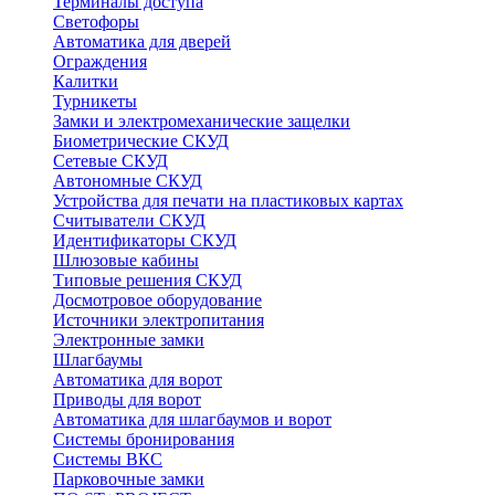
Терминалы доступа
Светофоры
Автоматика для дверей
Ограждения
Калитки
Турникеты
Замки и электромеханические защелки
Биометрические СКУД
Сетевые СКУД
Автономные СКУД
Устройства для печати на пластиковых картах
Считыватели СКУД
Идентификаторы СКУД
Шлюзовые кабины
Типовые решения СКУД
Досмотровое оборудование
Источники электропитания
Электронные замки
Шлагбаумы
Автоматика для ворот
Приводы для ворот
Автоматика для шлагбаумов и ворот
Системы бронирования
Системы ВКС
Парковочные замки