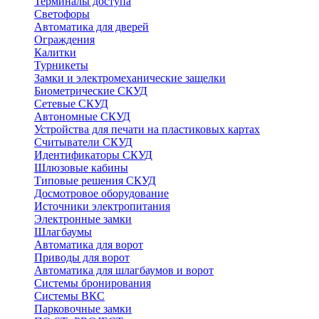
Терминалы доступа
Светофоры
Автоматика для дверей
Ограждения
Калитки
Турникеты
Замки и электромеханические защелки
Биометрические СКУД
Сетевые СКУД
Автономные СКУД
Устройства для печати на пластиковых картах
Считыватели СКУД
Идентификаторы СКУД
Шлюзовые кабины
Типовые решения СКУД
Досмотровое оборудование
Источники электропитания
Электронные замки
Шлагбаумы
Автоматика для ворот
Приводы для ворот
Автоматика для шлагбаумов и ворот
Системы бронирования
Системы ВКС
Парковочные замки