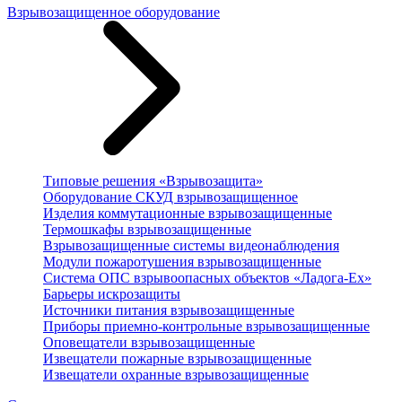
Взрывозащищенное оборудование
Типовые решения «Взрывозащита»
Оборудование СКУД взрывозащищенное
Изделия коммутационные взрывозащищенные
Термошкафы взрывозащищенные
Взрывозащищенные системы видеонаблюдения
Модули пожаротушения взрывозащищенные
Система ОПС взрывоопасных объектов «Ладога-Ex»
Барьеры искрозащиты
Источники питания взрывозащищенные
Приборы приемно-контрольные взрывозащищенные
Оповещатели взрывозащищенные
Извещатели пожарные взрывозащищенные
Извещатели охранные взрывозащищенные