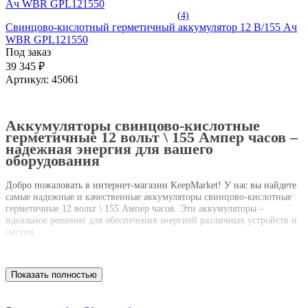
(
4)
Свинцово-кислотный герметичный аккумулятор 12 В/155 Ач
WBR GPL121550
Под заказ
39 345 ₽
Артикул:
45061
Аккумуляторы свинцово-кислотные
герметичные 12 вольт \ 155 Ампер часов –
надежная энергия для вашего
оборудования
Добро пожаловать в интернет-магазин KeepMarket! У нас вы найдете
самые надежные и качественные аккумуляторы свинцово-кислотные
герметичные 12 вольт \ 155 Ампер часов. Эти аккумуляторы –
идеальное решение для обеспечения энергией различных устройств и
систем.
Наша компания предлагает вам только лучшие аккумуляторы, которые
отличаются высокой емкостью и долгим сроком службы. Благодаря
Показать полностью
своей герметичной конструкции, они обеспечивают надежную работу
в самых разных условиях – от экстремальных температур до высокой
влажности. Вы можете быть уверены, что ваше оборудование всегда